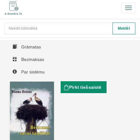
Pārsl
e-books.lv
navigā
Meklēt
Meklēt
Grāmatas
Bezmaksas
Par sistēmu
Pirkt tiešsaistē