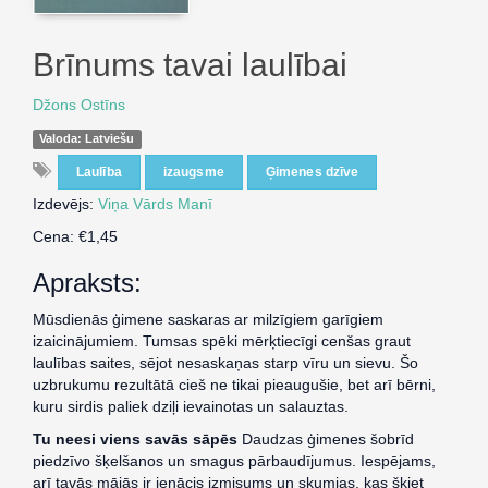
Brīnums tavai laulībai
Džons Ostīns
Valoda: Latviešu
Laulība
izaugsme
Ģimenes dzīve
Izdevējs:
Viņa Vārds Manī
Cena: €1,45
Apraksts:
Mūsdienās ģimene saskaras ar milzīgiem garīgiem
izaicinājumiem. Tumsas spēki mērķtiecīgi cenšas graut
laulības saites, sējot nesaskaņas starp vīru un sievu. Šo
uzbrukumu rezultātā cieš ne tikai pieaugušie, bet arī bērni,
kuru sirdis paliek dziļi ievainotas un salauztas.
Tu neesi viens savās sāpēs
Daudzas ģimenes šobrīd
piedzīvo šķelšanos un smagus pārbaudījumus. Iespējams,
arī tavās mājās ir ienācis izmisums un skumjas, kas šķiet