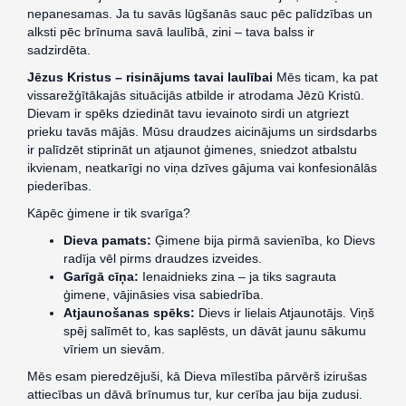
nepanesamas. Ja tu savās lūgšanās sauc pēc palīdzības un
alksti pēc brīnuma savā laulībā, zini – tava balss ir
sadzirdēta.
Jēzus Kristus – risinājums tavai laulībai
Mēs ticam, ka pat
vissarežģītākajās situācijās atbilde ir atrodama Jēzū Kristū.
Dievam ir spēks dziedināt tavu ievainoto sirdi un atgriezt
prieku tavās mājās. Mūsu draudzes aicinājums un sirdsdarbs
ir palīdzēt stiprināt un atjaunot ģimenes, sniedzot atbalstu
ikvienam, neatkarīgi no viņa dzīves gājuma vai konfesionālās
piederības.
Kāpēc ģimene ir tik svarīga?
Dieva pamats:
Ģimene bija pirmā savienība, ko Dievs
radīja vēl pirms draudzes izveides.
Garīgā cīņa:
Ienaidnieks zina – ja tiks sagrauta
ģimene, vājināsies visa sabiedrība.
Atjaunošanas spēks:
Dievs ir lielais Atjaunotājs. Viņš
spēj salīmēt to, kas saplēsts, un dāvāt jaunu sākumu
vīriem un sievām.
Mēs esam pieredzējuši, kā Dieva mīlestība pārvērš izirušas
attiecības un dāvā brīnumus tur, kur cerība jau bija zudusi.