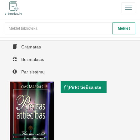
Pārsl
e-books.lv
navigā
Meklēt
Meklēt
Grāmatas
Bezmaksas
Par sistēmu
Pirkt tiešsaistē