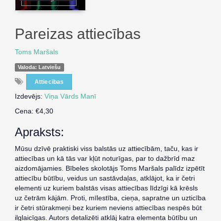
Pareizas attiecības
Toms Maršals
Valoda: Latviešu
Attiecības
Izdevējs:
Viņa Vārds Manī
Cena: €4,30
Apraksts:
Mūsu dzīvē praktiski viss balstās uz attiecībām, taču, kas ir
attiecības un kā tās var kļūt noturīgas, par to dažbrīd maz
aizdomājamies. Bībeles skolotājs Toms Maršals palīdz izpētīt
attiecību būtību, veidus un sastāvdaļas, atklājot, ka ir četri
elementi uz kuriem balstās visas attiecības līdzīgi kā krēsls
uz četrām kājām. Proti, mīlestība, cieņa, sapratne un uzticība
ir četri stūrakmeņi bez kuriem neviens attiecības nespēs būt
ilglaicīgas. Autors detalizēti atklāj katra elementa būtību un