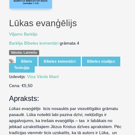
Lūkas evanģēlijs
Viljams Barklijs
Barklija Bībeles komentāri
grāmata 4
Valoda: Latviešu
Bībele
Bībeles komentāri
Bībeles studijas
Teoloģija
Izdevējs:
Viņa Vārds Manī
Cena: €5,50
Apraksts:
Lūkas evaņģēlijs
ticis nosaukts par vissvētīgāko grāmatu
pasaulē. Lūka noteikti labi pazina dzīvi; nekļūdīgs ir
apgalvojums, ka trešais evaņģēlijs – tas ir labākais no
jebkad uzrakstītajiem Jēzus Kristus dzīves aprakstiem. Pēc
tradīcijas vienmēr ticis uzskatīts, ka tā autors ir Lūka, un