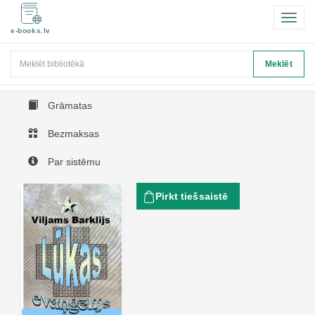
Pārsl
e-books.lv
navigā
Meklēt
Meklēt
Grāmatas
Bezmaksas
Par sistēmu
Pirkt tiešsaistē