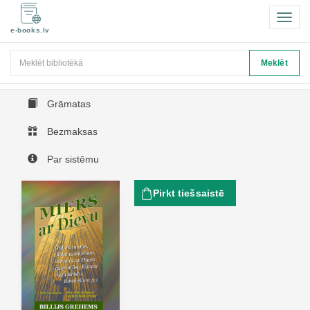
Pārsl
e-books.lv
navigā
Meklēt
Meklēt
Grāmatas
Bezmaksas
Par sistēmu
Pirkt tiešsaistē