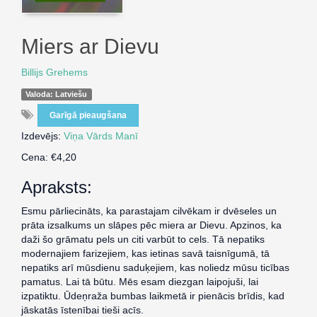
Miers ar Dievu
Billijs Grehems
Valoda: Latviešu
Garīgā pieaugšana
Izdevējs:
Viņa Vārds Manī
Cena: €4,20
Apraksts:
Esmu pārliecināts, ka parastajam cilvēkam ir dvēseles un
prāta izsalkums un slāpes pēc miera ar Dievu. Apzinos, ka
daži šo grāmatu pels un citi varbūt to cels. Tā nepatiks
modernajiem farizejiem, kas ietinas savā taisnīgumā, tā
nepatiks arī mūsdienu saduķejiem, kas noliedz mūsu ticības
pamatus. Lai tā būtu. Mēs esam diezgan laipojuši, lai
izpatiktu. Ūdeņraža bumbas laikmetā ir pienācis brīdis, kad
jāskatās īstenībai tieši acīs.