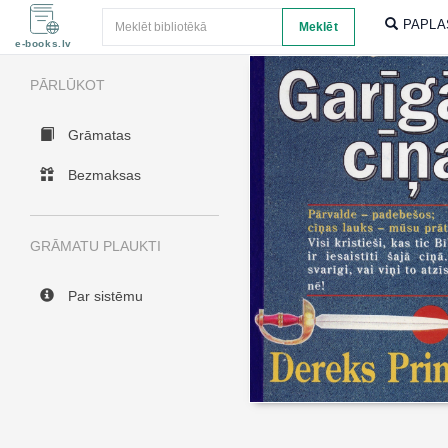
Meklēt
PAPLA
Meklēt
e-books.lv
PĀRLŪKOT
Grāmatas
Bezmaksas
GRĀMATU PLAUKTI
Par sistēmu