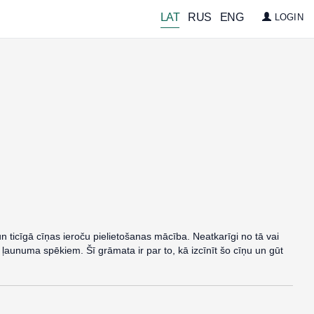
LAT
RUS
ENG
LOGIN
 ticīgā cīņas ieroču pielietošanas mācība. Neatkarīgi no tā vai
ā ar ļaunuma spēkiem. Šī grāmata ir par to, kā izcīnīt šo cīņu un gūt