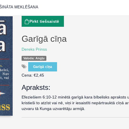
ŠINĀTA MEKLĒŠANA
Pirkt tiešsaistē
Garīgā cīņa
Dereks Prinss
Valoda: Angļu
Garīgā cīņa
Cena: €2,45
Apraksts:
Efeziešiem 6:10-12 minētā garīgā kara bībelisks apraksts un
kristieši to atzīst vai nē, viņi ir iesaistīti nepārtrauktā cīņ
uzvaru tā Kunga uzvarētāju armijā.