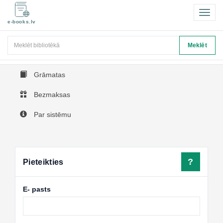
Pārsl
e-books.lv
navigā
Meklēt
Meklēt
Grāmatas
Bezmaksas
Par sistēmu
?
Pieteikties
E- pasts