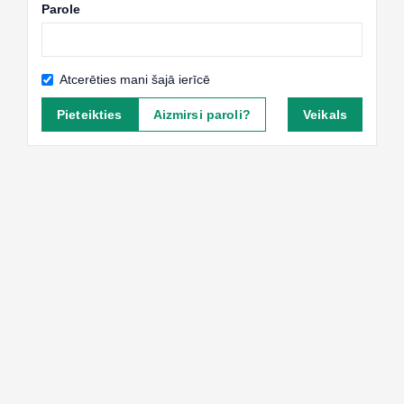
Parole
Atcerēties mani šajā ierīcē
Pieteikties
Aizmirsi paroli?
Veikals