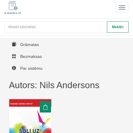
Pārsl
e-books.lv
navigā
Meklēt
Meklēt
Grāmatas
Bezmaksas
Par sistēmu
Autors: Nils Andersons