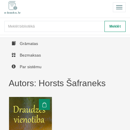
Pārsl
e-books.lv
navigā
Meklēt
Meklēt
Grāmatas
Bezmaksas
Par sistēmu
Autors: Horsts Šafraneks