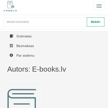
Pārsl
e-books.lv
navigā
Meklēt
Meklēt
Grāmatas
Bezmaksas
Par sistēmu
Autors: E-books.lv