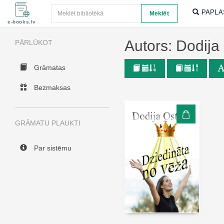
Meklēt
PAPLA
Meklēt
e-books.lv
Autors: Dodija
PĀRLŪKOT
Grāmatas
Bezmaksas
GRĀMATU PLAUKTI
Par sistēmu