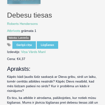
Debesu tiesas
Roberts Hendersons
Atbrīvots
grāmata 1
Valoda: Latviešu
Garīgā cīņa
Lūgšanas
Izdevējs:
Viņa Vārds Manī
Cena: €4,37
Apraksts:
Kāpēc kādi ļaudis lūdz saskaņā ar Dieva gribu, sirdi un laiku,
tomēr cerētās atbildes neatnāk? Kāpēc Dievs neatbild, kad
mēs lūdzam patiesi no sirds? Kur ir problēma un kāds ir
risinājums?
Es ticu, ka atbilde ir atrodama, palūkojoties, kur notiek mūsu
lūgšanas. Mums ir jāvirza lūgšanas pret debesu tiesas zāli un