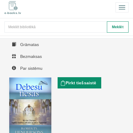
Pārsl
e-books.lv
navigā
Meklēt
Meklēt
Grāmatas
Bezmaksas
Par sistēmu
Pirkt tiešsaistē