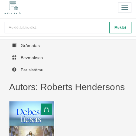
Pārsl
e-books.lv
navigā
Meklēt
Meklēt
Grāmatas
Bezmaksas
Par sistēmu
Autors: Roberts Hendersons