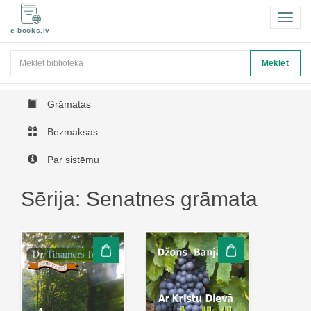
Pārsl
e-books.lv
navigā
Meklēt
Meklēt
Grāmatas
Bezmaksas
Par sistēmu
Sērija: Senatnes grāmata