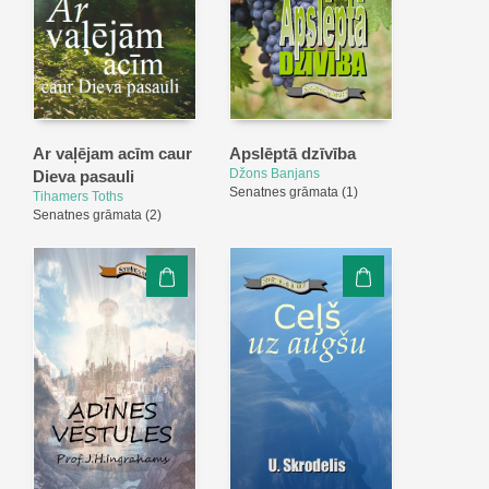
Ar vaļējam acīm caur
Apslēptā dzīvība
Džons Banjans
Dieva pasauli
Senatnes grāmata
(1)
Tihamers Toths
Senatnes grāmata
(2)