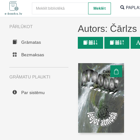
Meklēt
PAPLA
Meklēt
e-books.lv
Autors: Čārlzs
PĀRLŪKOT
Grāmatas
Bezmaksas
GRĀMATU PLAUKTI
Par sistēmu